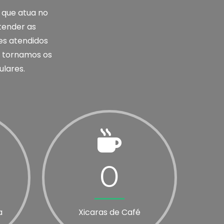
 que atua no
tender as
es atendidos
os tornamos os
ulares.
0
a
Xicaras de Café