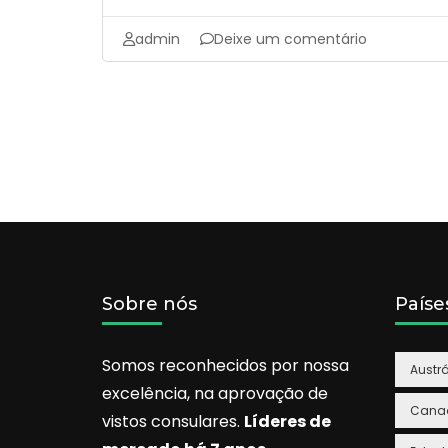
2026 e garanta uma estadia tranquila e
sem imprevistos.
emOnde
admin
Deixe um comentário
se
hospedar
PERTO
do
consulado?
EVITE
SURPRESAS!
Sobre nós
Paíse
Somos reconhecidos por nossa
Austrá
excelência, na aprovação de
Cana
vistos consulares.
Líderes de