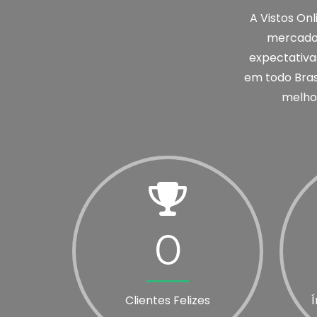
A Vistos On
mercado 
expectativas
em todo Brasi
melhor
0
Clientes Felizes