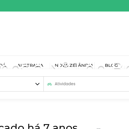
os a Nº 1 do Br
DÁ
AUSTRALIA
NOVA ZELÂNDIA
BLOG
O Seu Passaporte de Entrada Para o Mundo
cado há 7 anos