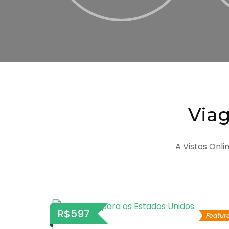
Via
A Vistos Onli
R$597
Featur