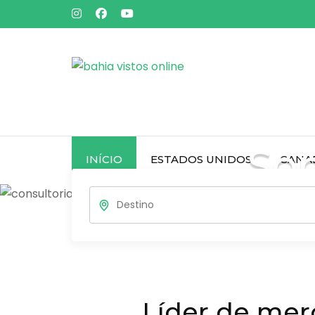
Pular
para
o
conteúdo
(pressione
Enter)
Som
INÍCIO
ESTADOS UNIDOS
CANA
Líder de mer