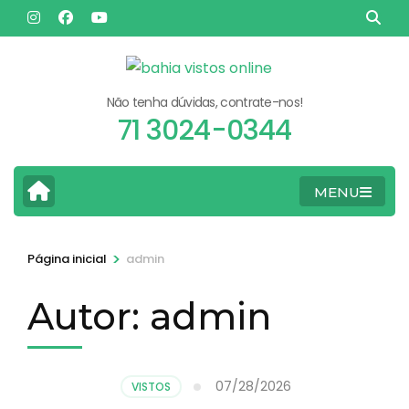
Pular
para
o
conteúdo
Não tenha dúvidas, contrate-nos!
(pressione
71 3024-0344
Enter)
MENU
>
Página inicial
admin
Autor:
admin
07/28/2026
VISTOS