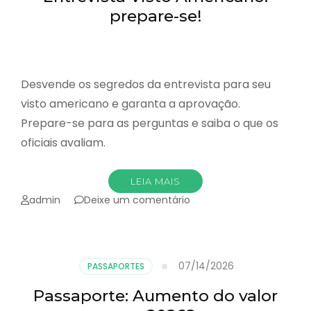
prepare-se!
Desvende os segredos da entrevista para seu
visto americano e garanta a aprovação.
Prepare-se para as perguntas e saiba o que os
oficiais avaliam.
LEIA MAIS
emEntrevista
admin
Deixe um comentário
Visto
Americano:
prepare-
se!
07/14/2026
PASSAPORTES
Passaporte: Aumento do valor