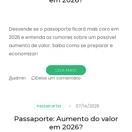
em 2026?
Desvende se o passaporte ficará mais caro em
2026 e entenda os rumores sobre um possível
aumento de valor. Saiba como se preparar e
economizar!
LEIA MAIS
emPassaporte:
admin
Deixe um comentário
Aumento
do
valor
em
07/14/2026
PASSAPORTES
2026?
Passaporte: Aumento do valor
em 2026?