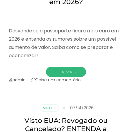
em 2026?
Desvende se o passaporte ficará mais caro em
2026 e entenda os rumores sobre um possível
aumento de valor. Saiba como se preparar e
economizar!
LEIA MAIS
emPassaporte:
admin
Deixe um comentário
Aumento
do
valor
em
07/14/2026
VISTOS
2026?
Visto EUA: Revogado ou
Cancelado? ENTENDA a