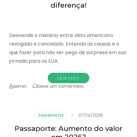
diferença!
Desvende o mistério entre visto americano
revogado e cancelado. Entenda as causas e o
que fazer para não ser pego de surpresa em sua
jornada para os EUA.
LEIA MAIS
emVisto
admin
Deixe um comentário
EUA:
Revogado
ou
Cancelado?
07/14/2026
PASSAPORTES
ENTENDA
a
Passaporte: Aumento do valor
diferença!