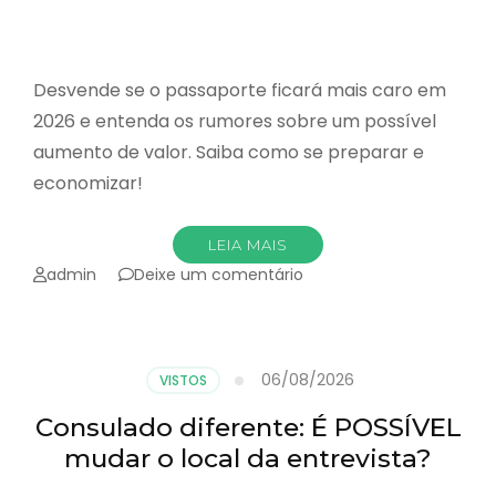
Desvende se o passaporte ficará mais caro em
2026 e entenda os rumores sobre um possível
aumento de valor. Saiba como se preparar e
economizar!
LEIA MAIS
emPassaporte:
admin
Deixe um comentário
Aumento
do
valor
em
06/08/2026
VISTOS
2026?
Consulado diferente: É POSSÍVEL
mudar o local da entrevista?