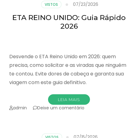
que
07/23/2026
VISTOS
muda
no
ETA REINO UNIDO: Guia Rápido
Visto
2026
F-
1?
Desvende o ETA Reino Unido em 2026: quem
precisa, como solicitar e as viradas que ninguém
te contou. Evite dores de cabeça e garanta sua
viagem com este guia definitivo.
LEIA MAIS
emETA
admin
Deixe um comentário
REINO
UNIDO:
Guia
Rápido
07/15/2026
VISTOS