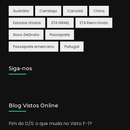
Austrália
Camboja
Canadá
China
Estados Unidos
ETA ISRAEL
ETA Reino Unido
Nova Zelândia
Passaporte
Passaporte americano
Portugal
Siga-nos
Blog Vistos Online
Fim do D/S: o que muda no Visto F-1?