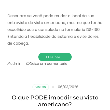
Descubra se você pode mudar o local da sua
entrevista de visto americano, mesmo que tenha
escolhido outro consulado no formulário DS-160.
Entenda a flexibilidade do sistema e evite dores
de cabeça.
LEIA MAIS
emConsulado
admin
Deixe um comentário
diferente:
É
POSSÍVEL
mudar
06/03/2026
VISTOS
o
local
O que PODE impedir seu visto
da
americano?
entrevista?