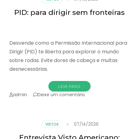
2026
PID: para dirigir sem fronteiras
Desvende como a Permissão Internacional para
Dirigir (PID) te liberta para explorar o mundo
sobre rodas. Evite dores de cabeça e multas
desnecessárias.
LEIA MAIS
emPID:
admin
Deixe um comentário
para
dirigir
sem
fronteiras
07/14/2026
VISTOS
Entrevista Visto Americano: