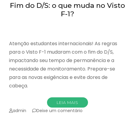
Fim do D/S: o que muda no Visto
F-1?
Atenção estudantes internacionais! As regras
para o Visto F-1 mudaram com o fim do D/S,
impactando seu tempo de permanência e a
necessidade de monitoramento. Prepare-se
para as novas exigências e evite dores de
cabeça.
LEIA MAIS
emFim
admin
Deixe um comentário
do
D/S:
o