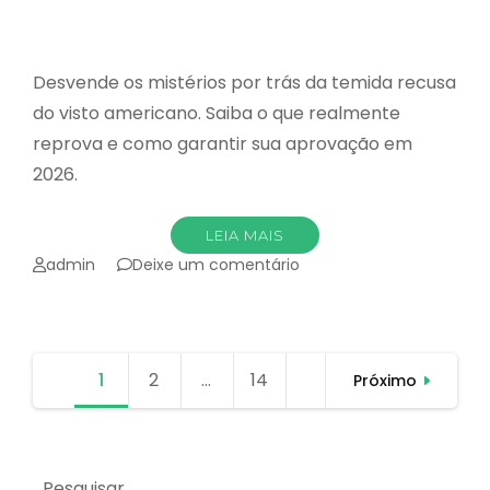
Desvende os mistérios por trás da temida recusa
do visto americano. Saiba o que realmente
reprova e como garantir sua aprovação em
2026.
LEIA MAIS
emO
admin
Deixe um comentário
que
PODE
impedir
seu
Paginação
1
Página
2
Página
…
14
Página
visto
Próximo
de
americano?
posts
Pesquisar