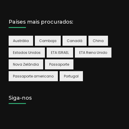
Países mais procurados:
Austrália
Camboja
Canadá
China
Estados Unidos
ETA ISRAEL
ETA Reino Unido
Nova Zelândia
Passaporte
Passaporte americano
Portugal
Siga-nos