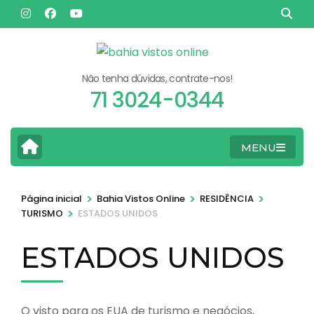
Pular
para
o
conteúdo
Não tenha dúvidas, contrate-nos!
(pressione
71 3024-0344
Enter)
MENU
>
>
>
Página inicial
Bahia Vistos Online
RESIDÊNCIA
>
TURISMO
ESTADOS UNIDOS
ESTADOS UNIDOS
O visto para os EUA de turismo e negócios,