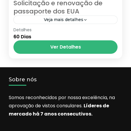
Solicitação e renovação de
passaporte dos EUA
Veja mais detalhes
Detalhes
Passaporte americano
60 Dias
Renovação de passaporte EUA
Ver Detalhes
Estados Unidos
,
Passaporte americano
1 Pessoa
Sobre nós
Somos reconhecidos por nossa excelência, na
aprovação de vistos consulares.
Líderes de
mercado há 7 anos consecutivos.