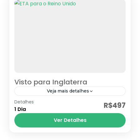
Visto para Inglaterra
Veja mais detalhes
Detalhes
eTA
ETA Reino Unido
Visto Inglaterra
R$497
1 Dia
ETA Reino Unido
Ver Detalhes