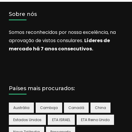
Sobre nós
Somos reconhecidos por nossa excelência, na
aprovação de vistos consulares.
Líderes de
mercado há 7 anos consecutivos.
Países mais procurados:
Austrália
Camboja
Canadá
China
Estados Unidos
ETA ISRAEL
ETA Reino Unido
Nova Zelândia
Passaporte