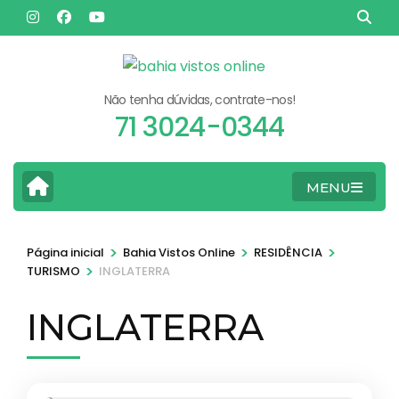
Pular
para
o
conteúdo
Não tenha dúvidas, contrate-nos!
(pressione
71 3024-0344
Enter)
MENU
>
>
>
Página inicial
Bahia Vistos Online
RESIDÊNCIA
>
TURISMO
INGLATERRA
INGLATERRA