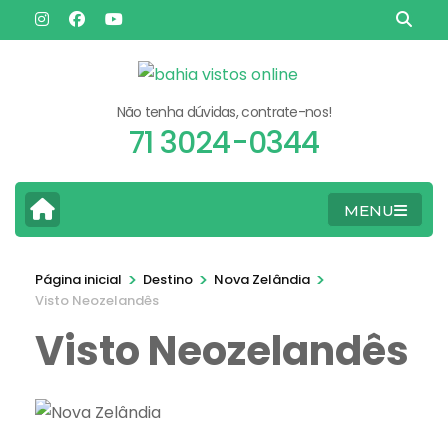
Pular
para
o
conteúdo
Não tenha dúvidas, contrate-nos!
(pressione
71 3024-0344
Enter)
MENU
>
>
>
Página inicial
Destino
Nova Zelândia
Visto Neozelandês
Visto Neozelandês