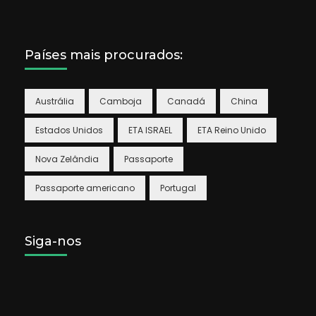
Países mais procurados:
Austrália
Camboja
Canadá
China
Estados Unidos
ETA ISRAEL
ETA Reino Unido
Nova Zelândia
Passaporte
Passaporte americano
Portugal
Siga-nos