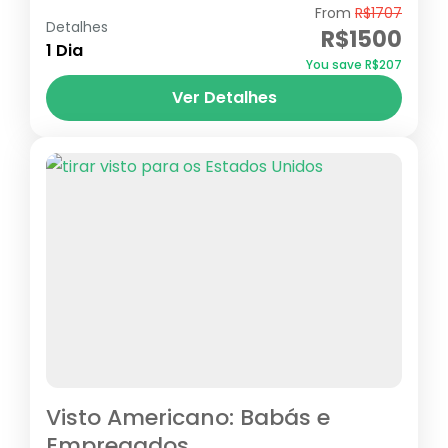
From
R$1707
visto D7 para Portugal
Detalhes
R$1500
1 Dia
visto para aposentados Portugal
You save R$207
Visto para titulares de rendimentos D7
Ver Detalhes
Portugal
Visto Americano: Babás e
Empregados