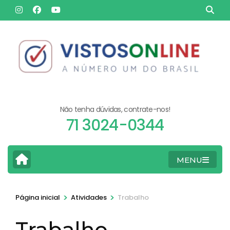
Pular
para
o
conteúdo
(pressione
Enter)
Não tenha dúvidas, contrate-nos!
71 3024-0344
MENU
>
>
Página inicial
Atividades
Trabalho
Trabalho