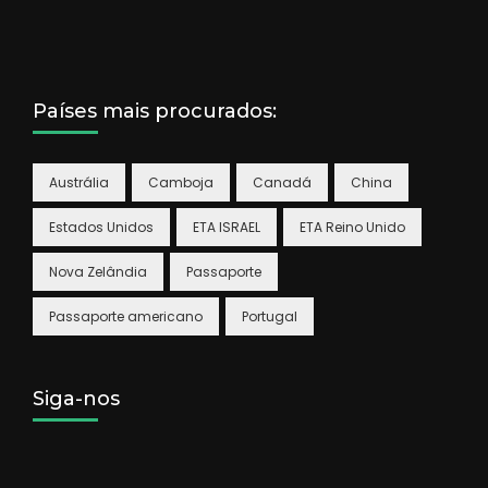
Países mais procurados:
Austrália
Camboja
Canadá
China
Estados Unidos
ETA ISRAEL
ETA Reino Unido
Nova Zelândia
Passaporte
Passaporte americano
Portugal
Siga-nos