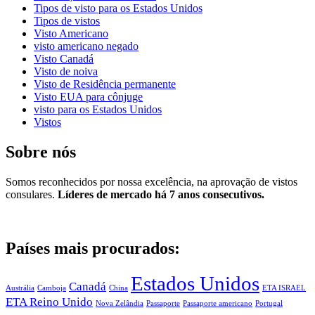
Tipos de visto para os Estados Unidos
Tipos de vistos
Visto Americano
visto americano negado
Visto Canadá
Visto de noiva
Visto de Residência permanente
Visto EUA para cônjuge
visto para os Estados Unidos
Vistos
Sobre nós
Somos reconhecidos por nossa excelência, na aprovação de vistos
consulares.
Líderes de mercado há 7 anos consecutivos.
Países mais procurados:
Estados Unidos
Canadá
Austrália
Camboja
China
ETA ISRAEL
ETA Reino Unido
Nova Zelândia
Passaporte
Passaporte americano
Portugal