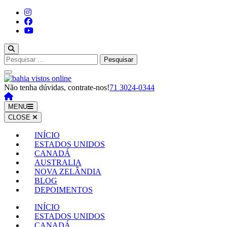
Pular
para
o
conteúdo
(pressione
Enter)
Pesquisar
por:
Não tenha dúvidas, contrate-nos!
71 3024-0344
MENU
CLOSE
INÍCIO
ESTADOS UNIDOS
CANADÁ
AUSTRALIA
NOVA ZELÂNDIA
BLOG
DEPOIMENTOS
INÍCIO
ESTADOS UNIDOS
CANADÁ