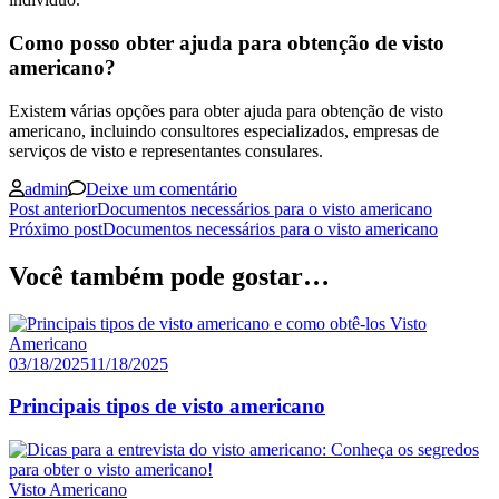
Como posso obter ajuda para obtenção de visto
americano?
Existem várias opções para obter ajuda para obtenção de visto
americano, incluindo consultores especializados, empresas de
serviços de visto e representantes consulares.
emQuais
admin
Deixe um comentário
Navegação
documentos
Post anterior
Documentos necessários para o visto americano
são
Próximo post
Documentos necessários para o visto americano
de
necessários
posts
para
Você também pode gostar…
o
visto
Visto
americano?
Americano
Descubra
03/18/2025
11/18/2025
a
resposta!
Principais tipos de visto americano
Visto Americano