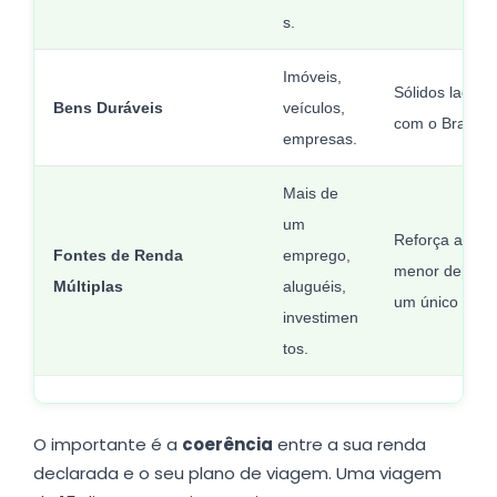
s.
Imóveis,
Sólidos laços 
Bens Duráveis
veículos,
com o Brasil.
empresas.
Mais de
um
Reforça a esta
Fontes de Renda
emprego,
menor depend
Múltiplas
aluguéis,
um único fluxo
investimen
tos.
O importante é a
coerência
entre a sua renda
declarada e o seu plano de viagem. Uma viagem