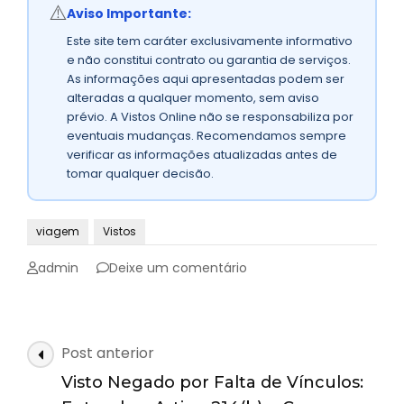
⚠️
Aviso Importante:
Este site tem caráter exclusivamente informativo
e não constitui contrato ou garantia de serviços.
As informações aqui apresentadas podem ser
alteradas a qualquer momento, sem aviso
prévio. A Vistos Online não se responsabiliza por
eventuais mudanças. Recomendamos sempre
verificar as informações atualizadas antes de
tomar qualquer decisão.
viagem
Vistos
emRenda
admin
Deixe um comentário
para
Visto
Americano:
Guia
Navegação
Post anterior
Completo
de
para
Visto Negado por Falta de Vínculos:
posts
Aprovação