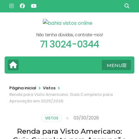
Pular
para
o
conteúdo
Não tenha dúvidas, contrate-nos!
(pressione
71 3024-0344
Enter)
MENU
>
>
Página inicial
Vistos
Renda para Visto Americano: Guia Completo para
Aprovação em 2025/2026
03/30/2026
VISTOS
Renda para Visto Americano: