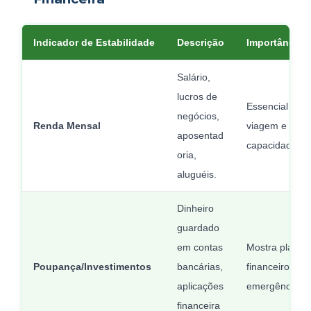
Indicador de Estabilidade
Descrição
Importância p
Salário,
lucros de
Essencial para
negócios,
Renda Mensal
viagem e demo
aposentad
capacidade de
oria,
aluguéis.
Dinheiro
guardado
em contas
Mostra planej
Poupança/Investimentos
bancárias,
financeiro e f
aplicações
emergência/v
financeira