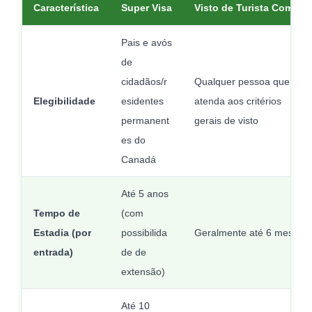
Característica
Super Visa
Visto de Turista Comum
Pais e avós
de
cidadãos/r
Qualquer pessoa que
Elegibilidade
esidentes
atenda aos critérios
permanent
gerais de visto
es do
Canadá
Até 5 anos
Tempo de
(com
Estadia (por
possibilida
Geralmente até 6 meses
entrada)
de de
extensão)
Até 10