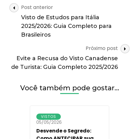
Guia
Navegação
Post anterior
Completo
de
para
Visto de Estudos para Itália
posts
Pais
2025/2026: Guia Completo para
e
Brasileiros
Avós
|
Próximo post
Vistos
Online
Evite a Recusa do Visto Canadense
de Turista: Guia Completo 2025/2026
Você também pode gostar…
VISTOS
05/05/2026
Desvende o Segredo:
Como ANTECIPAR sua