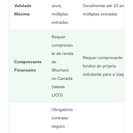
Validade
anos,
Geralmente até 10 anos,
Máxima
múltiplas
múltiplas entradas
entradas
Requer
comprovan
te de renda
Requer comprovante de
Comprovante
do
fundos do próprio
Financeiro
filho/neto
solicitante para a viagem
no Canadá
(tabela
LICO)
Obrigatório
contratar
seguro