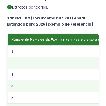
Extratos bancários.
✓
Tabela LICO (Low Income Cut-Off) Anual
Estimada para 2026 (Exemplo de Referência)
Número de Membros da Família (incluindo o visitante)
1
2
3
4
5