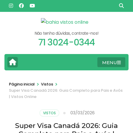
Pular
para
o
conteúdo
Não tenha dúvidas, contrate-nos!
(pressione
71 3024-0344
Enter)
MENU
>
>
Página inicial
Vistos
Super Visa Canadá 2026: Guia Completo para Pais e Avós
| Vistos Online
03/03/2026
VISTOS
Super Visa Canadá 2026: Guia