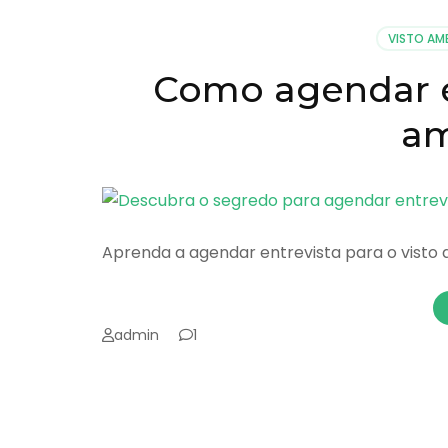
e
prazos
VISTO AM
para
agendamento
Como agendar en
da
entrevista
am
Aprenda a agendar entrevista para o vist
admin
1