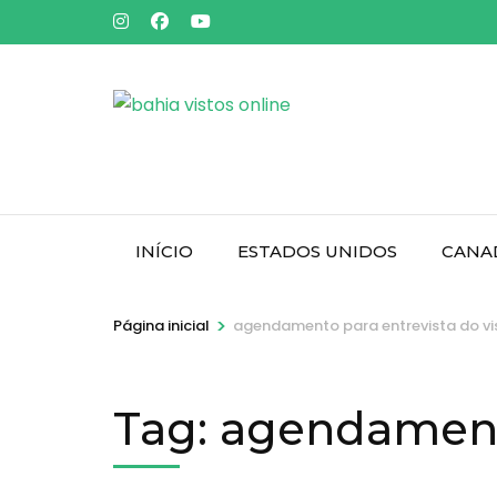
Pular
para
o
conteúdo
(pressione
Enter)
INÍCIO
ESTADOS UNIDOS
CANA
>
Página inicial
agendamento para entrevista do vi
Tag:
agendamento