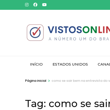
Pular
para
o
conteúdo
(pressione
Enter)
INÍCIO
ESTADOS UNIDOS
CANA
>
Página inicial
como se sair bem na entrevista do v
Tag:
como se sai