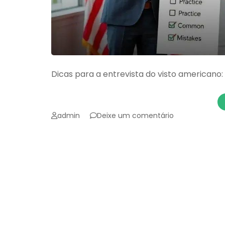
Dicas para a entrevista do visto american
emDicas
admin
Deixe um comentário
para
a
entrevista
do
visto
americano:
Conheça
as
dicas
para