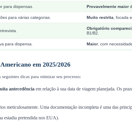
or para dispensas.
Provavelmente maior
d
ões para várias categorias.
Muito restrita
, focada 
Obrigatório comparec
trevista.
B1/B2.
va para dispensa.
Maior
, com necessidad
to Americano em 2025/2026
seguintes dicas para otimizar seu processo:
uita antecedência
em relação à sua data de viagem planejada. Os pra
ios meticulosamente. Uma documentação incompleta é uma das principai
ua estadia pretendida nos EUA).