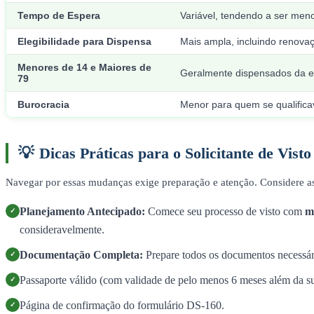
Tempo de Espera
Variável, tendendo a ser men
Elegibilidade para Dispensa
Mais ampla, incluindo renovaç
Menores de 14 e Maiores de
Geralmente dispensados da en
79
Burocracia
Menor para quem se qualifica
💡
Dicas Práticas para o Solicitante de Vis
Navegar por essas mudanças exige preparação e atenção. Considere as 
Planejamento Antecipado:
Comece seu processo de visto com
m
✓
consideravelmente.
Documentação Completa:
Prepare todos os documentos necessár
✓
Passaporte válido (com validade de pelo menos 6 meses além da s
✓
Página de confirmação do formulário DS-160.
✓