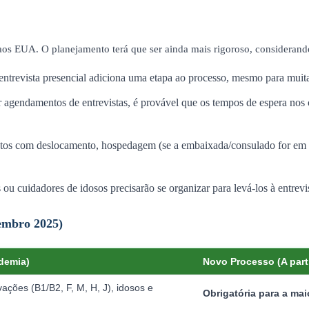
 aos EUA. O planejamento terá que ser ainda mais rigoroso, considerand
trevista presencial adiciona uma etapa ao processo, mesmo para muita
gendamentos de entrevistas, é provável que os tempos de espera nos c
stos com deslocamento, hospedagem (se a embaixada/consulado for em 
ou cuidadores de idosos precisarão se organizar para levá-los à entrevis
embro 2025)
demia)
Novo Processo (A parti
ções (B1/B2, F, M, H, J), idosos e
Obrigatória para a mai