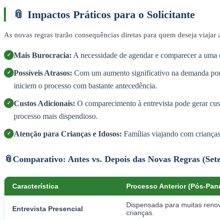
📎
Impactos Práticos para o Solicitante
As novas regras trarão consequências diretas para quem deseja viajar
Mais Burocracia:
A necessidade de agendar e comparecer a uma en
✓
Possíveis Atrasos:
Com um aumento significativo na demanda por a
✓
iniciem o processo com bastante antecedência.
Custos Adicionais:
O comparecimento à entrevista pode gerar cu
✓
processo mais dispendioso.
Atenção para Crianças e Idosos:
Famílias viajando com crianças 
✓
📎
Comparativo: Antes vs. Depois das Novas Regras (Set
Característica
Processo Anterior (Pós-Pan
Dispensada para muitas renova
Entrevista Presencial
crianças.