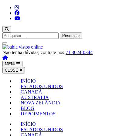
Pular
para
o
conteúdo
(pressione
Enter)
Pesquisar
por:
Não tenha dúvidas, contrate-nos!
71 3024-0344
MENU
CLOSE
INÍCIO
ESTADOS UNIDOS
CANADÁ
AUSTRALIA
NOVA ZELÂNDIA
BLOG
DEPOIMENTOS
INÍCIO
ESTADOS UNIDOS
CANADÁ