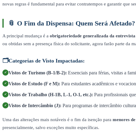
novas regras é fundamental para evitar contratempos e garantir que s
📎
O Fim da Dispensa: Quem Será Afetado?
A principal mudança é a
obrigatoriedade generalizada da entrevista
ou obtidas sem a presença física do solicitante, agora farão parte da 
🗂️
Categorias de Visto Impactadas:
Vistos de Turismo (B-1/B-2):
Essenciais para férias, visitas a fa
✓
Vistos de Estudo (F e M):
Para estudantes acadêmicos e vocacion
✓
Vistos de Trabalho (H-1B, L-1, O-1, etc.):
Para profissionais q
✓
Vistos de Intercâmbio (J):
Para programas de intercâmbio cultural
✓
Uma das alterações mais notáveis é o fim da isenção para
menores de 
presencialmente, salvo exceções muito específicas.