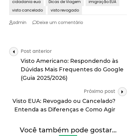
cidadania eua
Dicas de Viagem
imigração EUA
visto cancelado
visto revogado
emVisto
admin
Deixe um comentário
EUA:
Revogado
ou
Cancelado?
Navegação
Post anterior
Entenda
de
as
Visto Americano: Respondendo às
posts
Diferenças
Dúvidas Mais Frequentes do Google
e
(Guia 2025/2026)
Como
Agir
Próximo post
Visto EUA: Revogado ou Cancelado?
Entenda as Diferenças e Como Agir
Você também pode gostar…