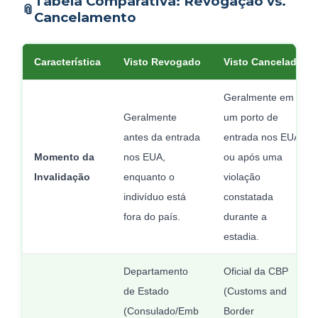
Tabela Comparativa: Revogação vs.
📎
Cancelamento
Característica
Visto Revogado
Visto Cancelado
Geralmente em
Geralmente
um porto de
antes da entrada
entrada nos EUA
Momento da
nos EUA,
ou após uma
Invalidação
enquanto o
violação
indivíduo está
constatada
fora do país.
durante a
estadia.
Departamento
Oficial da CBP
de Estado
(Customs and
(Consulado/Emb
Border