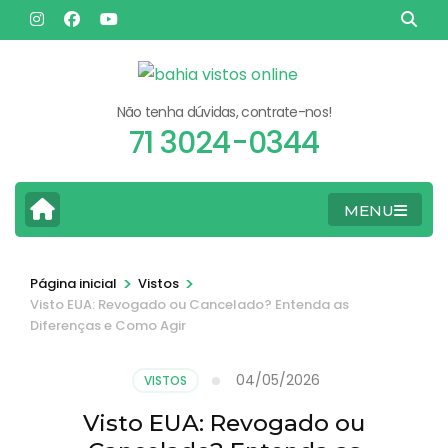
Pular
para
o
conteúdo
Não tenha dúvidas, contrate-nos!
(pressione
71 3024-0344
Enter)
MENU
>
>
Página inicial
Vistos
Visto EUA: Revogado ou Cancelado? Entenda as
Diferenças e Como Agir
04/05/2026
VISTOS
Visto EUA: Revogado ou