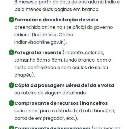
6 meses a partir da data de entrada na Índia e
pelo menos duas páginas em branco.
Formulário de solicitação de visto
✓
preenchido online no site oficial do governo
indiano (Indian Visa Online:
indianvisaonline.gov.in).
Fotografia recente
(recente, colorida,
✓
tamanho 5cm x 5cm, fundo branco, com o
rosto centralizado e sem óculos de sol ou
chapéu).
Cópia da passagem aérea de ida e volta
✓
ou roteiro de viagem detalhado.
Comprovante de recursos financeiros
✓
suficientes para a estadia (extrato bancário,
carta de empregador, etc.).
Comprovante de hospedagem
(reservas de
✓