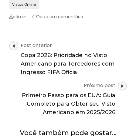
Vistos Online
emVisto
admin
Deixe um comentário
Índia
para
Brasileiros:
Acordo
Navegação
Post anterior
de
de
Reciprocidade
Copa 2026: Prioridade no Visto
posts
Garante
Americano para Torcedores com
Validade
Ingresso FIFA Oficial
de
10
Próximo post
Anos
(2025/2026)
Primeiro Passo para os EUA: Guia
Completo para Obter seu Visto
Americano em 2025/2026
Você também pode gostar…