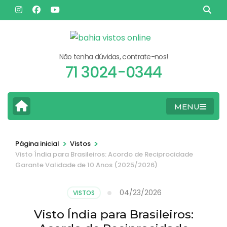
Pular
para
o
conteúdo
Não tenha dúvidas, contrate-nos!
(pressione
71 3024-0344
Enter)
MENU
>
>
Página inicial
Vistos
Visto Índia para Brasileiros: Acordo de Reciprocidade
Garante Validade de 10 Anos (2025/2026)
04/23/2026
VISTOS
Visto Índia para Brasileiros: