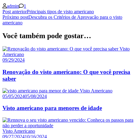
admin
1
Navegação
Post anterior
Principais tipos de visto americano
Próximo post
Descubra os Critérios de Aprovação para o visto
de
americano
posts
Você também pode gostar…
Visto
Americano
09/29/2024
Renovação do visto americano: O que você precisa
saber
Visto Americano
05/05/2024
05/08/2024
Visto americano para menores de idade
Visto Americano
09/27/2024
10/16/2024