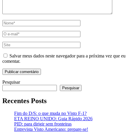
Name
*
Email
*
Site
Salvar meus dados neste navegador para a próxima vez que eu
comentar.
Pesquisar
Pesquisar
Recentes Posts
Fim do D/S: o que muda no Visto F-1?
ETA REINO UNIDO: Guia Rápido 2026
PID: para dirigir sem fronteiras
Entrevista Visto Americano: prepare-se!