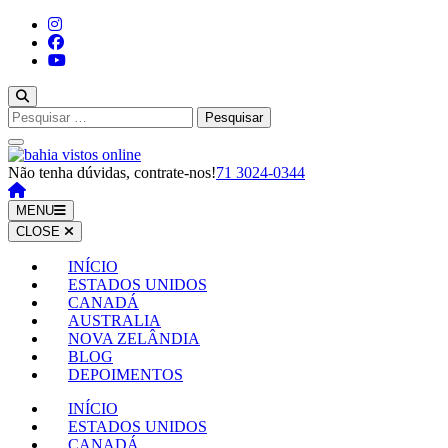
Pular
para
o
conteúdo
(pressione
Enter)
Pesquisar
por:
Não tenha dúvidas, contrate-nos!
71 3024-0344
MENU
CLOSE
INÍCIO
ESTADOS UNIDOS
CANADÁ
AUSTRALIA
NOVA ZELÂNDIA
BLOG
DEPOIMENTOS
INÍCIO
ESTADOS UNIDOS
CANADÁ