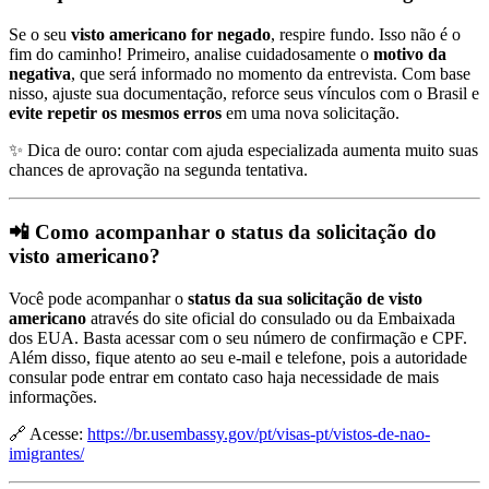
Se o seu
visto americano for negado
, respire fundo. Isso não é o
fim do caminho! Primeiro, analise cuidadosamente o
motivo da
negativa
, que será informado no momento da entrevista. Com base
nisso, ajuste sua documentação, reforce seus vínculos com o Brasil e
evite repetir os mesmos erros
em uma nova solicitação.
✨ Dica de ouro: contar com ajuda especializada aumenta muito suas
chances de aprovação na segunda tentativa.
📲 Como acompanhar o status da solicitação do
visto americano?
Você pode acompanhar o
status da sua solicitação de visto
americano
através do site oficial do consulado ou da Embaixada
dos EUA. Basta acessar com o seu número de confirmação e CPF.
Além disso, fique atento ao seu e-mail e telefone, pois a autoridade
consular pode entrar em contato caso haja necessidade de mais
informações.
🔗 Acesse:
https://br.usembassy.gov/pt/visas-pt/vistos-de-nao-
imigrantes/