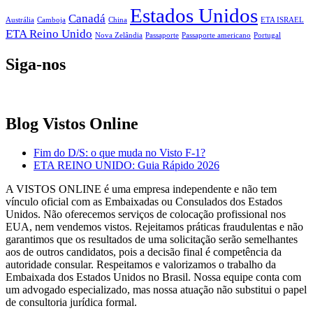
Estados Unidos
Canadá
Austrália
Camboja
China
ETA ISRAEL
ETA Reino Unido
Nova Zelândia
Passaporte
Passaporte americano
Portugal
Siga-nos
Blog Vistos Online
Fim do D/S: o que muda no Visto F-1?
ETA REINO UNIDO: Guia Rápido 2026
A VISTOS ONLINE é uma empresa independente e não tem
vínculo oficial com as Embaixadas ou Consulados dos Estados
Unidos. Não oferecemos serviços de colocação profissional nos
EUA, nem vendemos vistos. Rejeitamos práticas fraudulentas e não
garantimos que os resultados de uma solicitação serão semelhantes
aos de outros candidatos, pois a decisão final é competência da
autoridade consular. Respeitamos e valorizamos o trabalho da
Embaixada dos Estados Unidos no Brasil. Nossa equipe conta com
um advogado especializado, mas nossa atuação não substitui o papel
de consultoria jurídica formal.