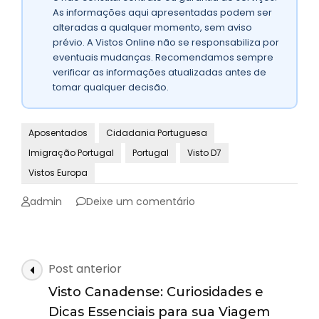
As informações aqui apresentadas podem ser
alteradas a qualquer momento, sem aviso
prévio. A Vistos Online não se responsabiliza por
eventuais mudanças. Recomendamos sempre
verificar as informações atualizadas antes de
tomar qualquer decisão.
Aposentados
Cidadania Portuguesa
Imigração Portugal
Portugal
Visto D7
Vistos Europa
emVisto
admin
Deixe um comentário
D7
para
Portugal:
Guia
Navegação
Post anterior
Completo
de
para
Visto Canadense: Curiosidades e
posts
Aposentados
Dicas Essenciais para sua Viagem