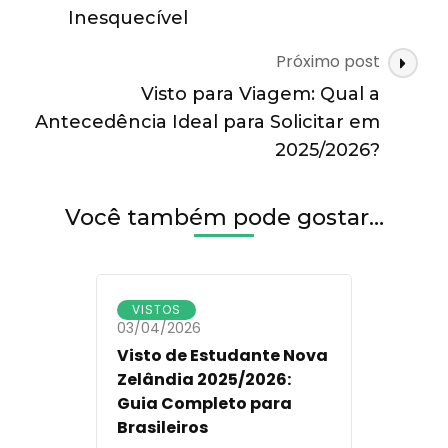
Brasileiros
Inesquecível
em
2025/2026
Próximo post
Visto para Viagem: Qual a
Antecedência Ideal para Solicitar em
2025/2026?
Você também pode gostar…
VISTOS
03/04/2026
Visto de Estudante Nova
Zelândia 2025/2026:
Guia Completo para
Brasileiros