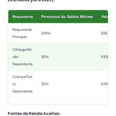
Requerente
Percentual do Salário Mínimo
Valor M
Requerente
100%
€861,00 
Principal
Cônjuge/Ad
ulto
50%
€430,50 
Dependente
Criança/Out
ro
30%
€258,30 
Dependente
Fontes de Renda Aceitas: