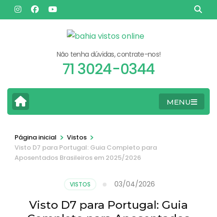
Pular
para
o
conteúdo
Não tenha dúvidas, contrate-nos!
(pressione
71 3024-0344
Enter)
MENU
>
>
Página inicial
Vistos
Visto D7 para Portugal: Guia Completo para
Aposentados Brasileiros em 2025/2026
03/04/2026
VISTOS
Visto D7 para Portugal: Guia